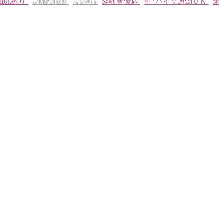
補助あり
経験者優遇
車･バイク通勤ＯＫ
定期健康診断
店長候補