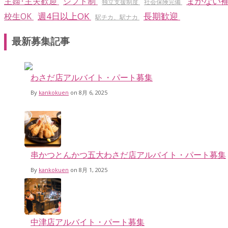
まかない
主婦･主夫歓迎
シフト制
独立支援制度
社会保険完備
週4日以上OK
長期歓迎
校生OK
駅チカ、駅ナカ
最新募集記事
わさだ店アルバイト・パート募集
By
kankokuen
on 8月 6, 2025
串かつとんかつ五大わさだ店アルバイト・パート募集
By
kankokuen
on 8月 1, 2025
中津店アルバイト・パート募集