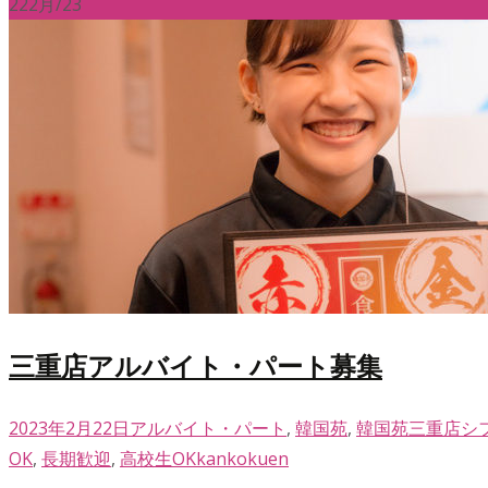
22
2月/23
三重店アルバイト・パート募集
2023年2月22日
アルバイト・パート
,
韓国苑
,
韓国苑三重店
シ
OK
,
長期歓迎
,
高校生OK
kankokuen