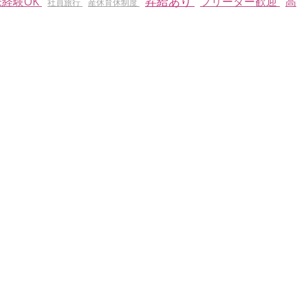
昇給あり
未経験OK
フリーター歓迎
高
社員旅行
産休育休制度