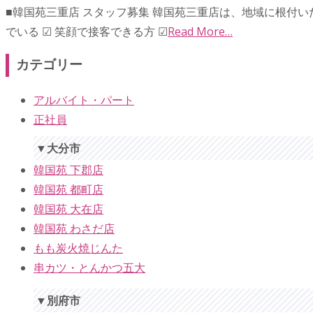
■韓国苑三重店 スタッフ募集 韓国苑三重店は、地域に根付いた
でいる ☑︎ 笑顔で接客できる方 ☑
Read More…
カテゴリー
アルバイト・パート
正社員
▼大分市
韓国苑 下郡店
韓国苑 都町店
韓国苑 大在店
韓国苑 わさだ店
もも炭火焼じんた
串カツ・とんかつ五大
▼別府市