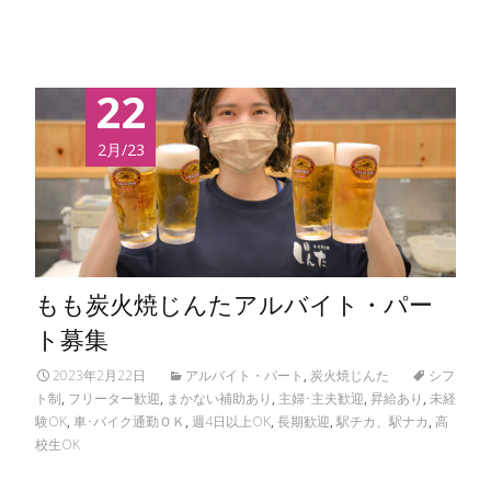
22
2月/23
もも炭火焼じんたアルバイト・パー
ト募集
2023年2月22日
アルバイト・パート
,
炭火焼じんた
シフ
ト制
,
フリーター歓迎
,
まかない補助あり
,
主婦･主夫歓迎
,
昇給あり
,
未経
験OK
,
車･バイク通勤ＯＫ
,
週4日以上OK
,
長期歓迎
,
駅チカ、駅ナカ
,
高
校生OK