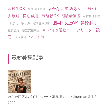
まかない補助あり
高校生OK
主婦･主
社会保険完備
長期歓迎
夫歓迎
未経験OK
経験者優遇
産休育休制度
週4日以上OK
昇給あり
駅チカ、駅ナカ
定期健康診断
フリーター歓
車･バイク通勤ＯＫ
社員旅行
独立支援制度
迎
シフト制
店長候補
最新募集記事
わさだ店アルバイト・パート募集
By
kankokuen
on 8月 6,
2025