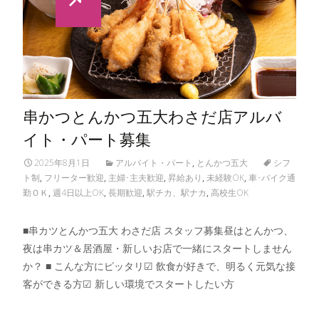
串かつとんかつ五大わさだ店アルバ
イト・パート募集
2025年8月1日
アルバイト・パート
,
とんかつ五大
シフ
ト制
,
フリーター歓迎
,
主婦･主夫歓迎
,
昇給あり
,
未経験OK
,
車･バイク通
勤ＯＫ
,
週4日以上OK
,
長期歓迎
,
駅チカ、駅ナカ
,
高校生OK
■串カツとんかつ五大 わさだ店 スタッフ募集昼はとんかつ、
夜は串カツ＆居酒屋・新しいお店で一緒にスタートしません
か？ ■ こんな方にピッタリ☑︎ 飲食が好きで、明るく元気な接
客ができる方☑︎ 新しい環境でスタートしたい方
Read More…