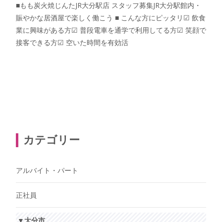
■もも炭火焼じんたJR大分駅店 スタッフ募集JR大分駅館内・
賑やかな居酒屋で楽しく働こう ■ こんな方にピッタリ☑︎ 飲食
業に興味がある方☑︎ 普段電車を通学で利用してる方☑︎ 笑顔で
接客できる方☑︎ 空いた時間を有効活
Read More…
カテゴリー
アルバイト・パート
正社員
▼大分市