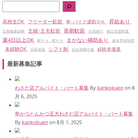
昇給あり
高校生OK
フリーター歓迎
車･バイク通勤ＯＫ
長期歓迎
主婦･主夫歓迎
定期健康診断
社員旅行
独立支援制度
週4日以上OK
まかない補助あり
駅チカ、駅ナカ
産休育休制度
未経験OK
シフト制
経験者優遇
店長候補
社会保険完備
最新募集記事
わさだ店アルバイト・パート募集
By
kankokuen
on 8
月 6, 2025
串かつとんかつ五大わさだ店アルバイト・パート募集
By
kankokuen
on 8月 1, 2025