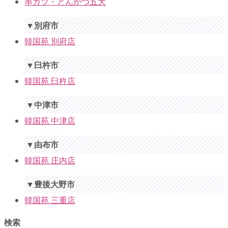
串カツ・とんかつ五大
▼別府市
韓国苑 別府店
▼臼杵市
韓国苑 臼杵店
▼中津市
韓国苑 中津店
▼由布市
韓国苑 庄内店
▼豊後大野市
韓国苑 三重店
検索