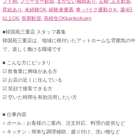
フト制
,
フリーター歓迎
,
まかない補助あり
,
主婦･主夫歓迎
,
昇給あり
,
未経験OK
,
経験者優遇
,
車･バイク通勤ＯＫ
,
週4日
以上OK
,
長期歓迎
,
高校生OK
kankokuen
■韓国苑三重店 スタッフ募集
韓国苑三重店は、地域に根付いたアットホームな雰囲気の中
で、楽しく働ける職場です
■ こんな方にピッタリ
☑︎ 飲食業に興味がある方
☑︎ お店の近くに住んでいる
☑︎ 笑顔で接客できる方
☑︎ 空いた時間を有効活用したい方
■ 仕事内容
○ ホール：お客様のご案内、注文対応、料理の提供など
○ キッチン：簡単な調理補助、盛り付け、洗い物など