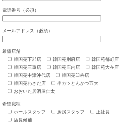
電話番号（必須）
メールアドレス（必須）
希望店舗
韓国苑下郡店
韓国苑別府店
韓国苑都町店
韓国苑三重店
韓国苑庄内店
韓国苑大在店
韓国苑中津沖代店
韓国苑臼杵店
韓国苑わさだ店
串カツとんかつ五大
おおいた居酒屋仁太
希望職種
ホールスタッフ
厨房スタッフ
正社員
店長候補