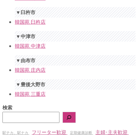
▼臼杵市
韓国苑 臼杵店
▼中津市
韓国苑 中津店
▼由布市
韓国苑 庄内店
▼豊後大野市
韓国苑 三重店
検索
フリーター歓迎
主婦･主夫歓迎
駅チカ、駅ナカ
定期健康診断