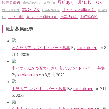
昇給あり
週4日以上OK
経験者優遇
産休育休制度
店長候補
まかない補助あり
高校生OK
独立支援制度
社会保険完備
社員旅
長期歓迎
シフト制
未経験OK
車･バイク通勤ＯＫ
行
最新募集記事
わさだ店アルバイト・パート募集
By
kankokuen
on 8
月 6, 2025
串かつとんかつ五大わさだ店アルバイト・パート募集
By
kankokuen
on 8月 1, 2025
中津店アルバイト・パート募集
By
kankokuen
on 3月
6, 2025