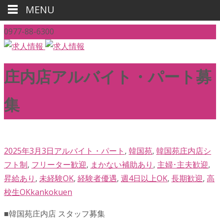
MENU
0977-88-6300
庄内店アルバイト・パート募
集
2025年3月3日
アルバイト・パート
,
韓国苑
,
韓国苑庄内店
シ
フト制
,
フリーター歓迎
,
まかない補助あり
,
主婦･主夫歓迎
,
昇給あり
,
未経験OK
,
経験者優遇
,
週4日以上OK
,
長期歓迎
,
高
校生OK
kankokuen
■韓国苑庄内店 スタッフ募集