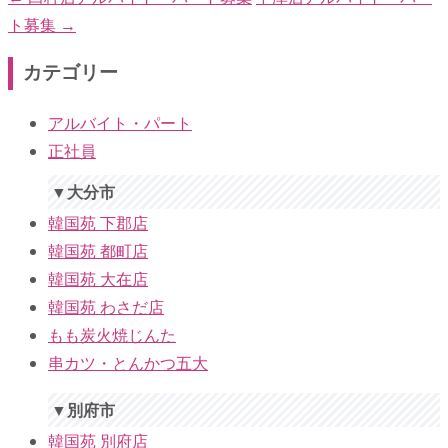
ト募集
→
カテゴリー
アルバイト・パート
正社員
▼大分市
韓国苑 下郡店
韓国苑 都町店
韓国苑 大在店
韓国苑 わさだ店
もも炭火焼じんた
串カツ・とんかつ五大
▼別府市
韓国苑 別府店