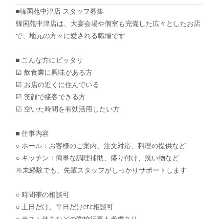
■韓国苑中津店 スタッフ募集
韓国苑中津店は、大宴会場や個室も完備した広々としたお店
で、地元の方々に愛される職場です
■ こんな方にピッタリ
☑︎ 飲食業に興味がある方
☑︎ お店の近くに住んでいる
☑︎ 笑顔で接客できる方
☑︎ 空いた時間を有効活用したい方
■ 仕事内容
○ ホール：お客様のご案内、注文対応、料理の提供など
○ キッチン：簡単な調理補助、盛り付け、洗い物など
※未経験でも、先輩スタッフがしっかりサポートします
○ 時間帯の相談可
○ 土日だけ、平日だけetc相談可
○ テスト休みなどの学校行事も考慮あり