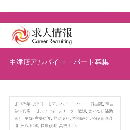
0977-88-6300
中津店アルバイト・パート募集
2025年3月6日
アルバイト・パート
,
韓国苑
,
韓国
苑沖代店
シフト制
,
フリーター歓迎
,
まかない補助
あり
,
主婦･主夫歓迎
,
昇給あり
,
未経験OK
,
経験者優遇
,
週4日以上OK
,
長期歓迎
,
高校生OK