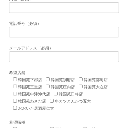
電話番号（必須）
メールアドレス（必須）
希望店舗
韓国苑下郡店
韓国苑別府店
韓国苑都町店
韓国苑三重店
韓国苑庄内店
韓国苑大在店
韓国苑中津沖代店
韓国苑臼杵店
韓国苑わさだ店
串カツとんかつ五大
おおいた居酒屋仁太
希望職種