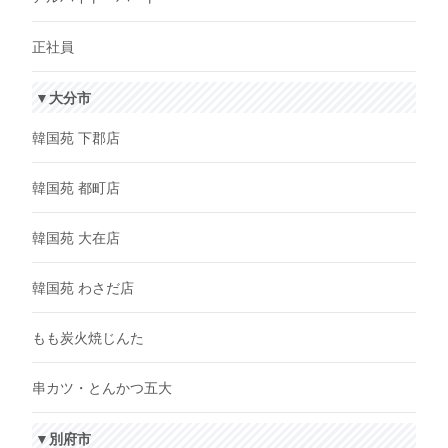
正社員
▼大分市
韓国苑 下郡店
韓国苑 都町店
韓国苑 大在店
韓国苑 わさだ店
もも炭火焼じんた
串カツ・とんかつ五大
▼別府市