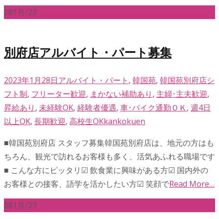
28
1月/23
別府店アルバイト・パート募集
2023年1月28日
アルバイト・パート
,
韓国苑
,
韓国苑別府店
シ
フト制
,
フリーター歓迎
,
まかない補助あり
,
主婦･主夫歓迎
,
昇給あり
,
未経験OK
,
経験者優遇
,
車･バイク通勤ＯＫ
,
週4日
以上OK
,
長期歓迎
,
高校生OK
kankokuen
■韓国苑別府店 スタッフ募集韓国苑別府店は、地元の方はも
ちろん、観光で訪れるお客様も多く、活気あふれる職場です
■ こんな方にピッタリ☑︎ 飲食業に興味がある方☑︎ 国内外の
お客様との接客、語学を活かしたい方☑︎ 笑顔で
Read More…
08
1月/23