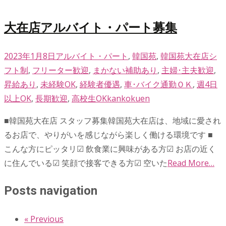
大在店アルバイト・パート募集
2023年1月8日
アルバイト・パート
,
韓国苑
,
韓国苑大在店
シ
フト制
,
フリーター歓迎
,
まかない補助あり
,
主婦･主夫歓迎
,
昇給あり
,
未経験OK
,
経験者優遇
,
車･バイク通勤ＯＫ
,
週4日
以上OK
,
長期歓迎
,
高校生OK
kankokuen
■韓国苑大在店 スタッフ募集韓国苑大在店は、地域に愛され
るお店で、やりがいを感じながら楽しく働ける環境です ■
こんな方にピッタリ☑︎ 飲食業に興味がある方☑︎ お店の近く
に住んでいる☑︎ 笑顔で接客できる方☑︎ 空いた
Read More…
Posts navigation
« Previous