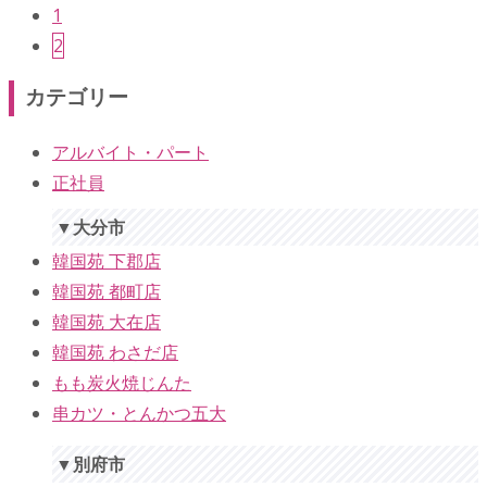
1
2
カテゴリー
アルバイト・パート
正社員
▼大分市
韓国苑 下郡店
韓国苑 都町店
韓国苑 大在店
韓国苑 わさだ店
もも炭火焼じんた
串カツ・とんかつ五大
▼別府市