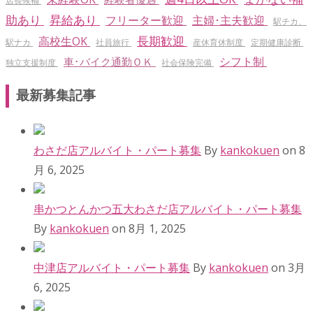
店長候補
助あり
昇給あり
フリーター歓迎
主婦･主夫歓迎
駅チカ、
長期歓迎
高校生OK
駅ナカ
社員旅行
産休育休制度
定期健康診断
シフト制
車･バイク通勤ＯＫ
独立支援制度
社会保険完備
最新募集記事
わさだ店アルバイト・パート募集
By
kankokuen
on 8
月 6, 2025
串かつとんかつ五大わさだ店アルバイト・パート募集
By
kankokuen
on 8月 1, 2025
中津店アルバイト・パート募集
By
kankokuen
on 3月
6, 2025