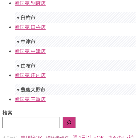
韓国苑 別府店
▼臼杵市
韓国苑 臼杵店
▼中津市
韓国苑 中津店
▼由布市
韓国苑 庄内店
▼豊後大野市
韓国苑 三重店
検索
週4日以上OK
まかない補
未経験OK
経験者優遇